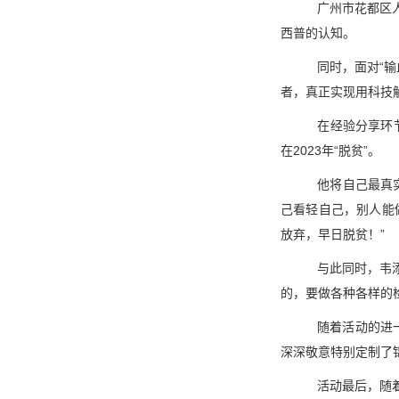
广州市花都区
西普的认知。
同时，
面对
“
者，真正实现用科技解
在经验分享环
在2023年“脱贫”。
他将自己最真
己看轻自己，别人能
放弃，早日脱贫！”
与此同时，韦
的，要做各种各样的
随着活动的进
深深敬意特别定制了
活动最后，随