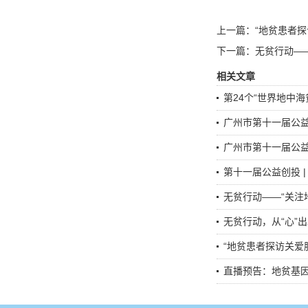
上一篇：
“地贫患者
下一篇：
无贫行动—
相关文章
第24个“世界地中
广州市第十一届公益
广州市第十一届公益创
第十一届公益创投 
无贫行动——“关注
无贫行动，从“心”
“地贫患者探访关爱
直播预告：地贫基